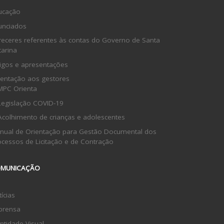
ucação
unciados
receres referentes às contas do Governo de Santa
tarina
tigos e apresentações
ientação aos gestores
MPC Orienta
Legislação COVID-19
Acolhimento de crianças e adolescentes
nual de Orientação para Gestão Documental dos
ocessos de Licitação e de Contração
MUNICAÇÃO
ícias
prensa
ntidade Visual