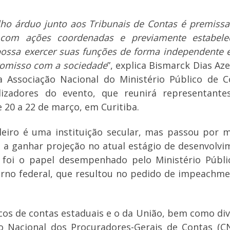
lho árduo junto aos Tribunais de Contas é premiss
com ações coordenadas e previamente estabelec
ossa exercer suas funções de forma independente 
promisso com a sociedade
”, explica Bismarck Dias Az
 Associação Nacional do Ministério Público de C
izadores do evento, que reunirá representante
e 20 a 22 de março, em Curitiba.
leiro é uma instituição secular, mas passou por 
a ganhar projeção no atual estágio de desenvolvi
 foi o papel desempenhado pelo Ministério Públi
erno federal, que resultou no pedido de impeachm
icos de contas estaduais e o da União, bem como di
o Nacional dos Procuradores-Gerais de Contas (C