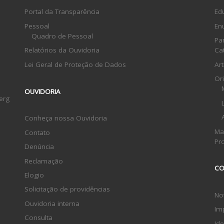
Portal da Transparência
Ed
Pessoal
En
Quadro de Pessoal
Pa
Relatórios da Ouvidoria
Ca
Lei Geral de Proteção de Dados
Ar
Or
OUVIDORIA
erg
Conheça nossa Ouvidoria
Ma
Contato
Pr
Denúncia
Reclamação
CO
Elogio
Solicitação de providências
Not
Ouvidoria interna
Im
Consulta
Ide