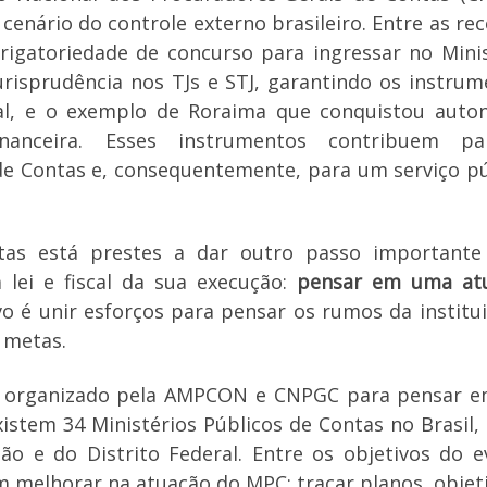
enário do controle externo brasileiro. Entre as re
brigatoriedade de concurso para ingressar no Mini
urisprudência nos TJs e STJ, garantindo os instru
ial, e o exemplo de Roraima que conquistou auto
financeira. Esses instrumentos contribuem p
de Contas e, consequentemente, para um serviço p
ntas está prestes a dar outro passo importante
 lei e fiscal da sua execução:
pensar em uma at
vo é unir esforços para pensar os rumos da institu
s metas.
ro organizado pela AMPCON e CNPGC para pensar 
istem 34 Ministérios Públicos de Contas no Brasil,
ão e do Distrito Federal. Entre os objetivos do 
m melhorar na atuação do MPC; traçar planos, objet