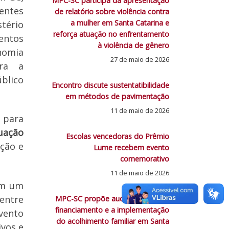
MPC-SC participa da apresentação
centes
de relatório sobre violência contra
a mulher em Santa Catarina e
stério
reforça atuação no enfrentamento
mentos
à violência de gênero
nomia
27 de maio de 2026
ara a
úblico
Encontro discute sustentatibilidade
em métodos de pavimentação
11 de maio de 2026
 para
uação
Escolas vencedoras do Prêmio
ição e
Lume recebem evento
comemorativo
11 de maio de 2026
em um
 entre
MPC-SC propõe auditoria sobre o
financiamento e a implementação
evento
do acolhimento familiar em Santa
ivos e