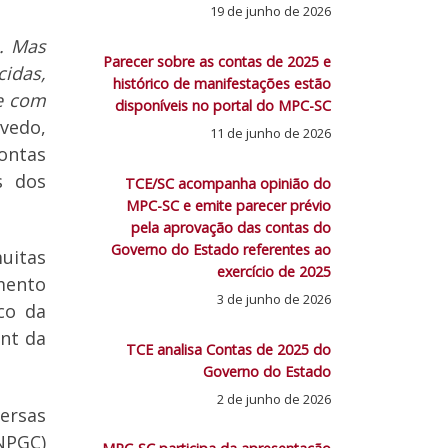
19 de junho de 2026
a. Mas
Parecer sobre as contas de 2025 e
idas,
histórico de manifestações estão
e com
disponíveis no portal do MPC-SC
evedo,
11 de junho de 2026
ontas
s dos
TCE/SC acompanha opinião do
MPC-SC e emite parecer prévio
pela aprovação das contas do
Governo do Estado referentes ao
muitas
exercício de 2025
mento
3 de junho de 2026
co da
ent da
TCE analisa Contas de 2025 do
Governo do Estado
2 de junho de 2026
versas
NPGC)