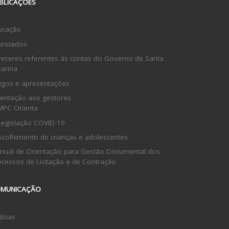
BLICAÇÕES
ucação
unciados
receres referentes às contas do Governo de Santa
tarina
tigos e apresentações
ientação aos gestores
MPC Orienta
Legislação COVID-19
Acolhimento de crianças e adolescentes
nual de Orientação para Gestão Documental dos
ocessos de Licitação e de Contração
MUNICAÇÃO
ícias