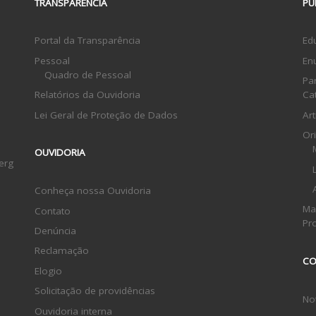
TRANSPARÊNCIA
PU
Portal da Transparência
Ed
Pessoal
En
Quadro de Pessoal
Pa
Relatórios da Ouvidoria
Ca
Lei Geral de Proteção de Dados
Ar
Or
OUVIDORIA
erg
Conheça nossa Ouvidoria
Ma
Contato
Pr
Denúncia
Reclamação
CO
Elogio
Solicitação de providências
Not
Ouvidoria interna