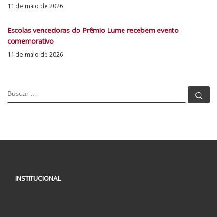
11 de maio de 2026
Escolas vencedoras do Prêmio Lume recebem evento
comemorativo
11 de maio de 2026
BUSCAR
Bu
INSTITUCIONAL