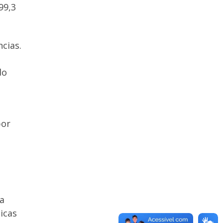
99,3
cias.
do
por
ua
icas