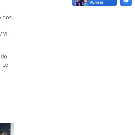
o dos
OVM-
ado
 Lei