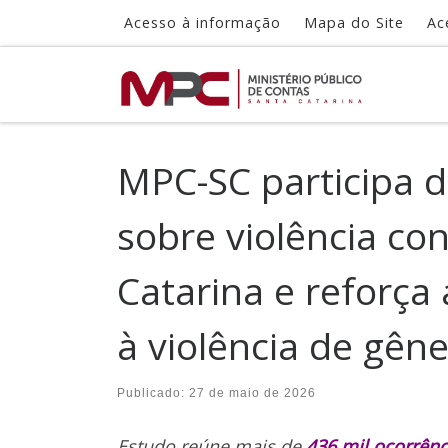
Acesso à informação
Mapa do Site
Ac
Skip to content
MPC-SC participa d
sobre violência co
Catarina e reforç
à violência de gên
Publicado:
27 de maio de 2026
Estudo reúne mais de
436 mil ocorrênc