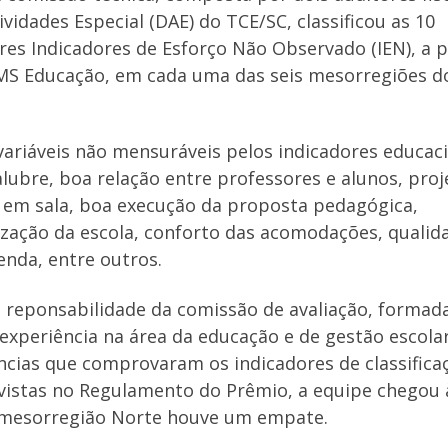
ividades Especial (DAE) do TCE/SC, classificou as 10
es Indicadores de Esforço Não Observado (IEN), a p
CMS Educação, em cada uma das seis mesorregiões d
variáveis não mensuráveis pelos indicadores educac
lubre, boa relação entre professores e alunos, proj
u em sala, boa execução da proposta pedagógica,
ização da escola, conforto das acomodações, qualid
enda, entre outros.
a reponsabilidade da comissão de avaliação, formad
xperiência na área da educação e de gestão escolar
dências que comprovaram os indicadores de classifica
evistas no Regulamento do Prêmio, a equipe chegou 
a mesorregião Norte houve um empate.