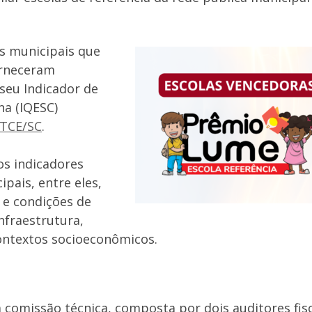
s municipais que
orneceram
seu Indicador de
na (IQESC)
 TCE/SC
.
os indicadores
pais, entre eles,
o e condições de
infraestrutura,
contextos socioeconômicos.
a comissão técnica, composta por dois auditores fis