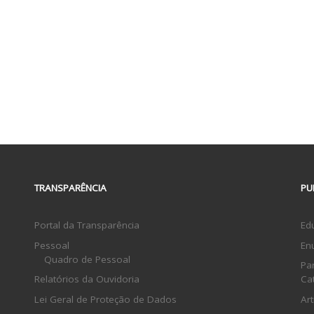
TRANSPARÊNCIA
PU
Portal da Transparência
Ed
Pessoal
En
Quadro de Pessoal
Pa
Relatórios da Ouvidoria
Ca
Lei Geral de Proteção de Dados
Ar