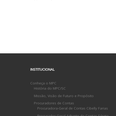
INSTITUCIONAL
Conheça o MPC
História do MPC/SC
Missão, Visão de Futuro e Propósito
Procuradores de Contas
Procuradora-Geral de Contas Cibelly Farias
Procurador-Geral Adjunto de Contas Sérgio