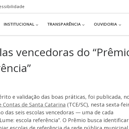
essibilidade
INSTITUCIONAL
TRANSPARÊNCIA
OUVIDORIA
olas vencedoras do “Prêmi
ência”
rito e validação das boas práticas, foi publicada, n
de Contas de Santa Catarina
(TCE/SC), nesta sexta-fei
ção das seis escolas vencedoras — uma de cada
me: escola referência”. O Prêmio busca identificar
miar escolas de referência da rede pública municipal