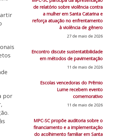
MPC-SC participa da apresentação
de relatório sobre violência contra
a mulher em Santa Catarina e
artir
reforça atuação no enfrentamento
o
à violência de gênero
27 de maio de 2026
ionais
Encontro discute sustentatibilidade
etos
em métodos de pavimentação
11 de maio de 2026
ade
Escolas vencedoras do Prêmio
Lume recebem evento
a por
comemorativo
,
11 de maio de 2026
ção.
às
MPC-SC propõe auditoria sobre o
financiamento e a implementação
do acolhimento familiar em Santa