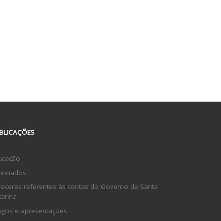
BLICAÇÕES
ucação
unciados
receres referentes às contas do Governo de Santa
tarina
tigos e apresentações