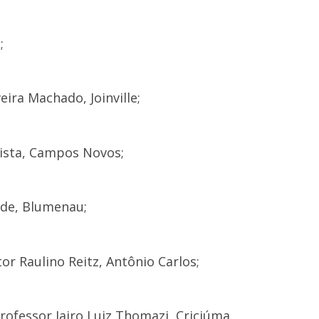
;
eira Machado, Joinville;
Vista, Campos Novos;
nde, Blumenau;
r Raulino Reitz, Antônio Carlos;
rofessor Jairo Luiz Thomazi, Criciúma.