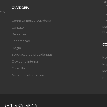
Or
OUVIDORIA
erg
Conheça nossa Ouvidoria
Ma
Contato
Pr
Denúncia
Reclamação
CO
Elogio
Solicitação de providências
Not
Ouvidoria interna
Im
Consulta
Ide
Acesso à Informação
Re
S - SANTA CATARINA