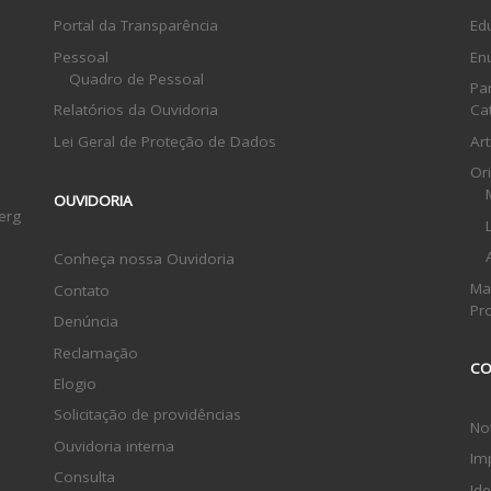
Portal da Transparência
Ed
Pessoal
En
Quadro de Pessoal
Pa
Relatórios da Ouvidoria
Ca
Lei Geral de Proteção de Dados
Ar
Or
OUVIDORIA
erg
Conheça nossa Ouvidoria
Ma
Contato
Pr
Denúncia
Reclamação
CO
Elogio
Solicitação de providências
Not
Ouvidoria interna
Im
Consulta
Ide