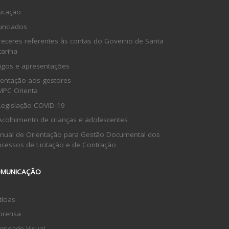
ucação
unciados
receres referentes às contas do Governo de Santa
tarina
tigos e apresentações
ientação aos gestores
MPC Orienta
Legislação COVID-19
Acolhimento de crianças e adolescentes
nual de Orientação para Gestão Documental dos
ocessos de Licitação e de Contração
MUNICAÇÃO
ícias
prensa
ntidade Visual