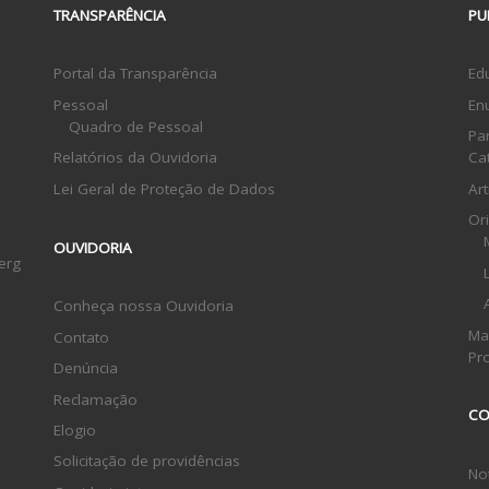
TRANSPARÊNCIA
PU
Portal da Transparência
Ed
Pessoal
En
Quadro de Pessoal
Pa
Relatórios da Ouvidoria
Ca
Lei Geral de Proteção de Dados
Ar
Or
OUVIDORIA
erg
Conheça nossa Ouvidoria
Ma
Contato
Pr
Denúncia
Reclamação
CO
Elogio
Solicitação de providências
Not