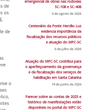
emergencial de obras nas rodovias
as de
SC-108 e SC-408
os os
6 de agosto de 2026
CE
.
Centenário da Ponte Hercílio Luz
le de
evidencia importância da
fiscalização dos recursos públicos
e atuação do MPC-SC
6 de julho de 2026
as
Atuação do MPC-SC contribui para
eve
o aperfeiçoamento da governança
e da fiscalização dos serviços de
habilitação em Santa Catarina
ense o
19 de junho de 2026
ises
lico,
Parecer sobre as contas de 2025 e
histórico de manifestações estão
mites
disponíveis no portal do MPC-SC
ias,