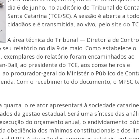
dia 6 de junho, no auditório do Tribunal de Cont
Santa Catarina (TCE/SC). A sessão é aberta a tod
cidadãos e é transmitida, ao vivo, pelo
site do T
A área técnica do Tribunal — Diretoria de Contro
 seu relatório no dia 9 de maio. Como estabelece o
s, exemplares do relatório foram encaminhados ao
an-Dall; ao presidente do TCE, aos conselheiros e
, ao procurador-geral do Ministério Público de Cont
Fazenda. Com o recebimento do documento, o MPSC t
 quarta, o relator apresentará à sociedade catarin
ados da gestão estadual. Será uma síntese das anál
 execução do orçamento anual, o endividamento púb
a obediência dos mínimos constitucionais e dos li
cal (LRF). A atuação das empresas estatais, autarqu