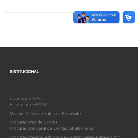
INSTITUCIONAL
Conheça o MPC
História do MPC/SC
Missão, Visão de Futuro e Propósito
Procuradores de Contas
Procuradora-Geral de Contas Cibelly Farias
Procurador-Geral Adjunto de Contas Sérgio Ramos Filho