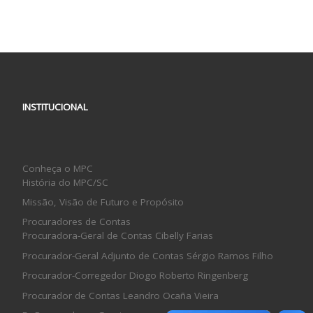
INSTITUCIONAL
Conheça o MPC
História do MPC/SC
Missão, Visão de Futuro e Propósito
Procuradores de Contas
Procuradora-Geral de Contas Cibelly Farias
Procurador-Geral Adjunto de Contas Sérgio Ramos Filho
Procurador-Corregedor Diogo Roberto Ringenberg
Procurador de Contas Leandro Ocaña Vieira