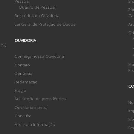
Pessoal
En
Quadro de Pessoal
Pa
Relatórios da Ouvidoria
Ca
Lei Geral de Proteção de Dados
Ar
Or
OUVIDORIA
erg
Conheça nossa Ouvidoria
Ma
Contato
Pr
Denúncia
Reclamação
CO
Elogio
Solicitação de providências
Not
Ouvidoria interna
Im
Consulta
Ide
Acesso à Informação
Re