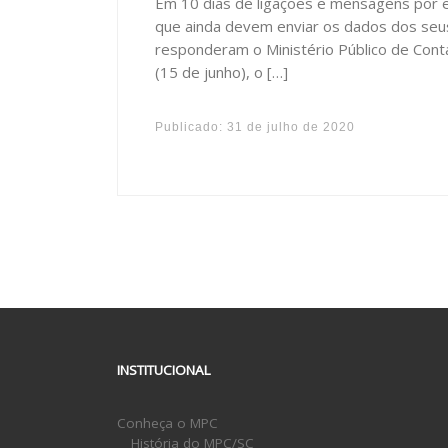
Em 10 dias de ligações e mensagens por e-
que ainda devem enviar os dados dos seus
responderam o Ministério Público de Con
(15 de junho), o […]
Publicado:
31 de julho de 2020
INSTITUCIONAL
Conheça o MPC
História do MPC/SC