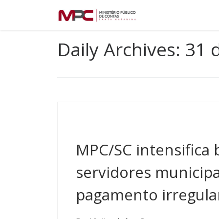
Acesso à informação
Mapa do Site
Ac
Skip to content
Daily Archives:
31 
MPC/SC intensifica 
servidores municipai
pagamento irregular