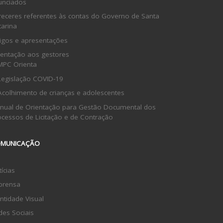
unciados
receres referentes às contas do Governo de Santa
tarina
tigos e apresentações
ientação aos gestores
MPC Orienta
Legislação COVID-19
Acolhimento de crianças e adolescentes
nual de Orientação para Gestão Documental dos
ocessos de Licitação e de Contração
MUNICAÇÃO
ícias
prensa
ntidade Visual
des Sociais