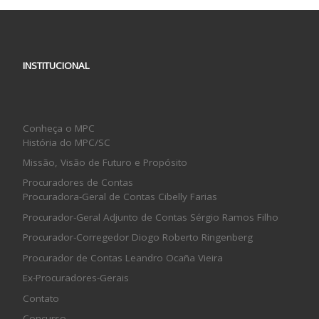
INSTITUCIONAL
Conheça o MPC
História do MPC/SC
Missão, Visão de Futuro e Propósito
Procuradores de Contas
Procuradora-Geral de Contas Cibelly Farias
Procurador-Geral Adjunto de Contas Sérgio Ramos Filho
Procurador-Corregedor Diogo Roberto Ringenberg
Procurador de Contas Leandro Ocaña Vieira
Ex-Procuradores-Gerais
Contato
Concurso