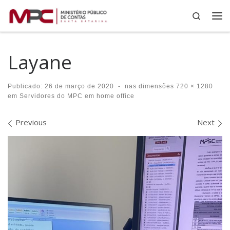
Search
Skip to content
Me
Layane
Publicado:
26 de março de 2020
-
nas dimensões
720 × 1280
em
Servidores do MPC em home office
Images navigation
Previous
Next