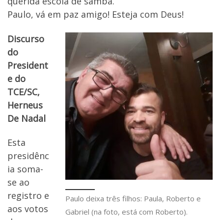
querida escola de samba.
Paulo, vá em paz amigo! Esteja com Deus!
Discurso
do
President
e do
TCE/SC,
Herneus
De Nadal
Esta
presidênc
ia soma-
se ao
registro e
Paulo deixa três filhos: Paula, Roberto e
aos votos
Gabriel (na foto, está com Roberto).