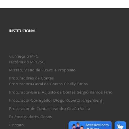
INSTITUCIONAL
Conheça o MPC
História do MPC/SC
Missão, Visão de Futuro e Propósito
Procuradores de Contas
Procuradora-Geral de Contas Cibelly Farias
Procurador-Geral Adjunto de Contas Sérgio Ramos Filho
Procurador-Corregedor Diogo Roberto Ringenberg
Procurador de Contas Leandro Ocaña Vieira
Ex-Procuradores-Gerais
Contato