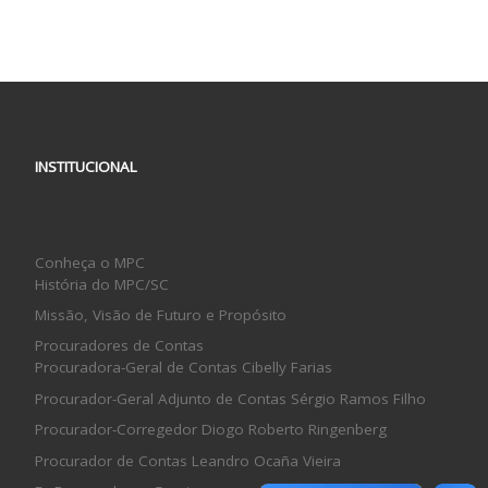
INSTITUCIONAL
Conheça o MPC
História do MPC/SC
Missão, Visão de Futuro e Propósito
Procuradores de Contas
Procuradora-Geral de Contas Cibelly Farias
Procurador-Geral Adjunto de Contas Sérgio Ramos Filho
Procurador-Corregedor Diogo Roberto Ringenberg
Procurador de Contas Leandro Ocaña Vieira